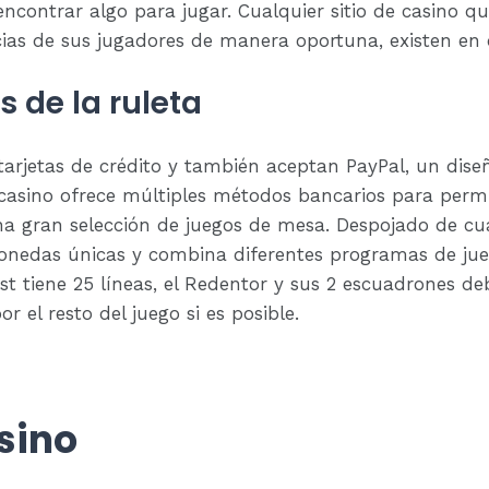
 encontrar algo para jugar. Cualquier sitio de casino q
ias de sus jugadores de manera oportuna, existen en o
de la ruleta
tarjetas de crédito y también aceptan PayPal, un dise
 casino ofrece múltiples métodos bancarios para permi
a gran selección de juegos de mesa. Despojado de cual
onedas únicas y combina diferentes programas de jue
st tiene 25 líneas, el Redentor y sus 2 escuadrones d
r el resto del juego si es posible.
sino