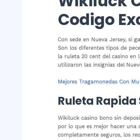
Wikiluck 
Codigo Ex
Con sede en Nueva Jersey, si g
Son los diferentes tipos de pec
la ruleta 20 cent del casino en
utilizaron las insignias del Nuev
Mejores Tragamonedas Con Mult
Ruleta Rapida 
Wikiluck casino bono sin deposi
por lo que es mejor hacer una 
completamente seguros, los requ