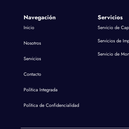
Navegación
Servicios
Inicio
Servicio de Cap
Servicios de Im
Nosotros
Servicio de Mon
Servicios
Contacto
Política Integrada
Política de Confidencialidad