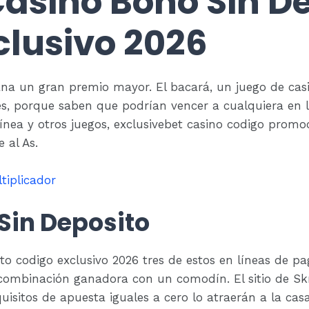
Casino Bono Sin D
clusivo 2026
ana un gran premio mayor. El bacará, un juego de cas
es, porque saben que podrían vencer a cualquiera en l
 línea y otros juegos, exclusivebet casino codigo prom
e al As.
iplicador
Sin Deposito
to codigo exclusivo 2026 tres de estos en líneas de pa
combinación ganadora con un comodín. El sitio de Skri
isitos de apuesta iguales a cero lo atraerán a la casa