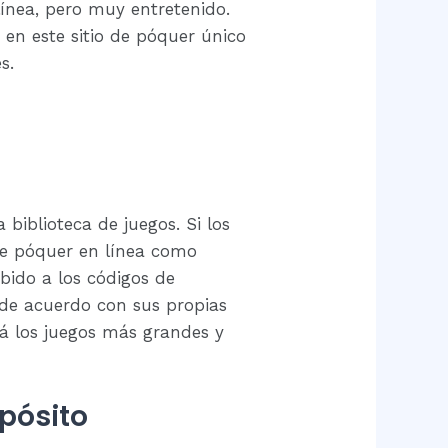
ínea, pero muy entretenido.
 en este sitio de póquer único
s.
biblioteca de juegos. Si los
de póquer en línea como
bido a los códigos de
 de acuerdo con sus propias
ará los juegos más grandes y
epósito