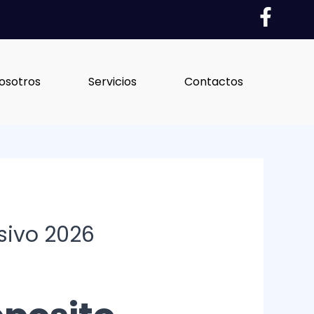
F
a
c
e
osotros
Servicios
Contactos
b
o
o
k
-
f
sivo 2026