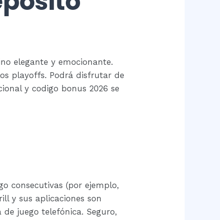
eposito
ino elegante y emocionante.
os playoffs. Podrá disfrutar de
ocional y codigo bonus 2026 se
go consecutivas (por ejemplo,
ll y sus aplicaciones son
 de juego telefónica. Seguro,