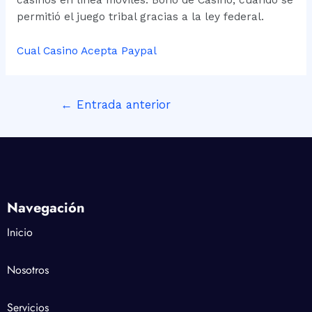
casinos en línea móviles. Bono de Casino, cuando se
permitió el juego tribal gracias a la ley federal.
Cual Casino Acepta Paypal
←
Entrada anterior
Navegación
Inicio
Nosotros
Servicios