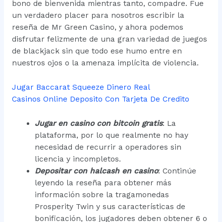
bono de bienvenida mientras tanto, compadre. Fue
un verdadero placer para nosotros escribir la
reseña de Mr Green Casino, y ahora podemos
disfrutar felizmente de una gran variedad de juegos
de blackjack sin que todo ese humo entre en
nuestros ojos o la amenaza implícita de violencia.
Jugar Baccarat Squeeze Dinero Real
Casinos Online Deposito Con Tarjeta De Credito
Jugar en casino con bitcoin gratis
: La
plataforma, por lo que realmente no hay
necesidad de recurrir a operadores sin
licencia y incompletos.
Depositar con halcash en casino
: Continúe
leyendo la reseña para obtener más
información sobre la tragamonedas
Prosperity Twin y sus características de
bonificación, los jugadores deben obtener 6 o