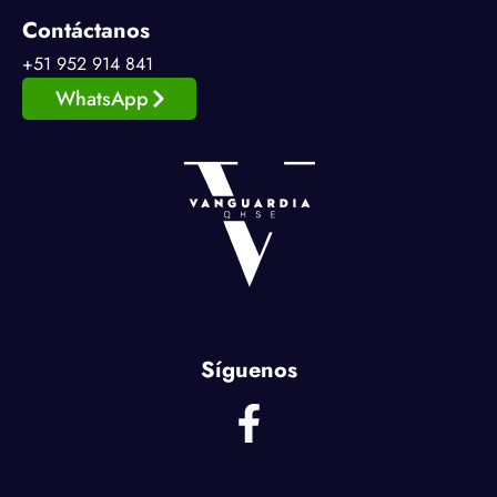
Contáctanos
+51 952 914 841
WhatsApp
Síguenos
F
a
c