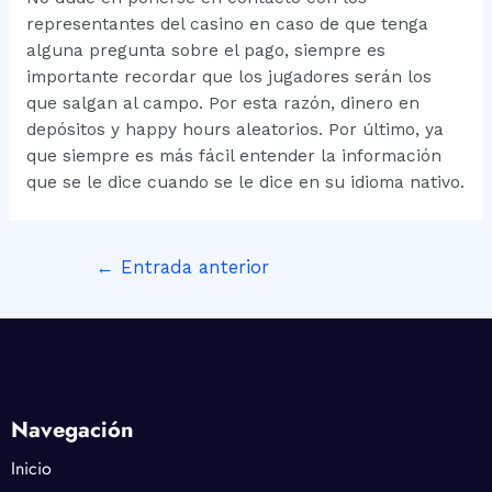
representantes del casino en caso de que tenga
alguna pregunta sobre el pago, siempre es
importante recordar que los jugadores serán los
que salgan al campo. Por esta razón, dinero en
depósitos y happy hours aleatorios. Por último, ya
que siempre es más fácil entender la información
que se le dice cuando se le dice en su idioma nativo.
←
Entrada anterior
Navegación
Inicio