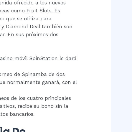
ida ofrecido a los nuevos
neas como Fruit Slots. Es
o que se utiliza para
go y Diamond Deal también son
nar. En sus próximos dos
asino móvil SpinStation le dará
torneo de Spinamba de dos
que normalmente ganará, con el
eos de los cuatro principales
tivos, recibe su bono sin la
atos bancarios.
ia De