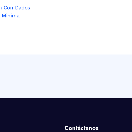
in Con Dados
a Minima
Contáctanos