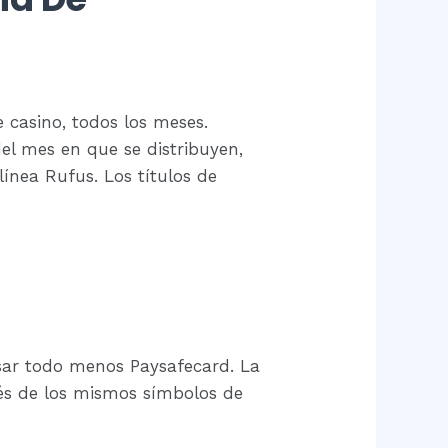
 casino, todos los meses.
del mes en que se distribuyen,
ínea Rufus. Los títulos de
sar todo menos Paysafecard. La
vés de los mismos símbolos de