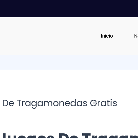
Inicio
N
s De Tragamonedas Gratis