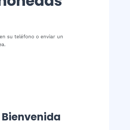
amonedas
n su teléfono o enviar un
ea.
e Bienvenida