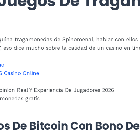
 Juegos De Trag
uina tragamonedas de Spinomenal, hablar con ellos e
, eso dice mucho sobre la calidad de un casino en lín
no
6 Casino Online
inion Real Y Experiencia De Jugadores 2026
amonedas gratis
os De Bitcoin Con Bono D