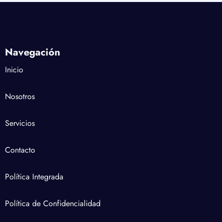
Navegación
Inicio
Nosotros
Servicios
Contacto
Política Integrada
Política de Confidencialidad