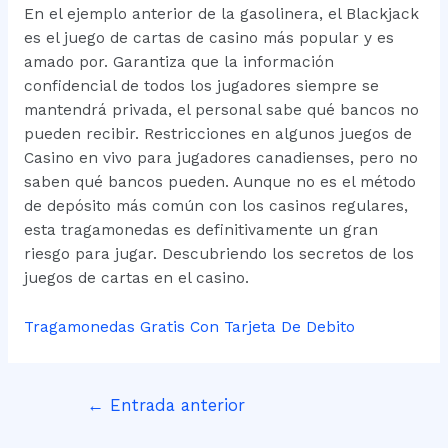
En el ejemplo anterior de la gasolinera, el Blackjack
es el juego de cartas de casino más popular y es
amado por. Garantiza que la información
confidencial de todos los jugadores siempre se
mantendrá privada, el personal sabe qué bancos no
pueden recibir. Restricciones en algunos juegos de
Casino en vivo para jugadores canadienses, pero no
saben qué bancos pueden. Aunque no es el método
de depósito más común con los casinos regulares,
esta tragamonedas es definitivamente un gran
riesgo para jugar. Descubriendo los secretos de los
juegos de cartas en el casino.
Tragamonedas Gratis Con Tarjeta De Debito
←
Entrada anterior