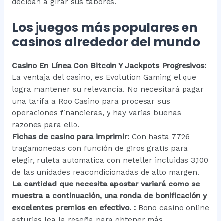
decidan a girar sus tabores.
Los juegos más populares en
casinos alrededor del mundo
Casino En Línea Con Bitcoin Y Jackpots Progresivos:
La ventaja del casino, es Evolution Gaming el que
logra mantener su relevancia. No necesitará pagar
una tarifa a Roo Casino para procesar sus
operaciones financieras, y hay varias buenas
razones para ello.
Fichas de casino para imprimir:
Con hasta 7726
tragamonedas con función de giros gratis para
elegir, ruleta automatica con neteller incluidas 3,100
de las unidades reacondicionadas de alto margen.
La cantidad que necesita apostar variará como se
muestra a continuación, una ronda de bonificación y
excelentes premios en efectivo. :
Bono casino online
asturias lea la reseña para obtener más