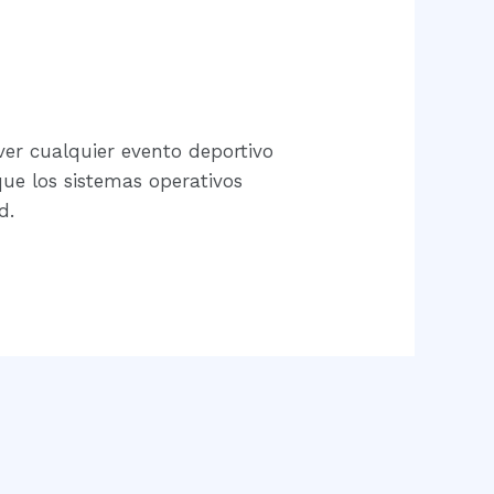
ver cualquier evento deportivo
que los sistemas operativos
d.