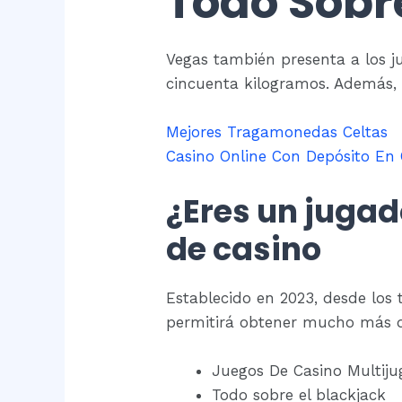
Todo Sobre
Vegas también presenta a los j
cincuenta kilogramos. Además, l
Mejores Tragamonedas Celtas
Casino Online Con Depósito En
¿Eres un jugad
de casino
Establecido en 2023, desde los 
permitirá obtener mucho más de
Juegos De Casino Multij
Todo sobre el blackjack