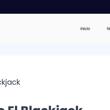
Inicio
N
ckjack