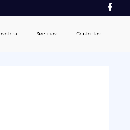
F
a
c
e
osotros
Servicios
Contactos
b
o
o
k
-
f