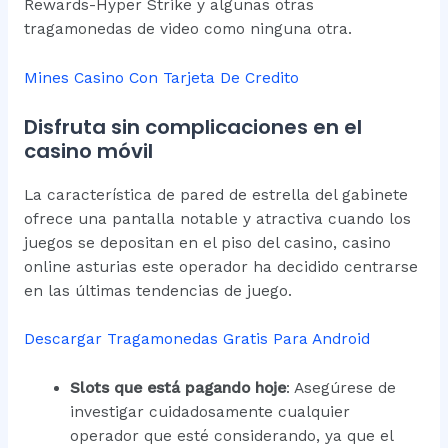
Rewards-Hyper Strike y algunas otras
tragamonedas de video como ninguna otra.
Mines Casino Con Tarjeta De Credito
Disfruta sin complicaciones en el
casino móvil
La característica de pared de estrella del gabinete
ofrece una pantalla notable y atractiva cuando los
juegos se depositan en el piso del casino, casino
online asturias este operador ha decidido centrarse
en las últimas tendencias de juego.
Descargar Tragamonedas Gratis Para Android
Slots que está pagando hoje
: Asegúrese de
investigar cuidadosamente cualquier
operador que esté considerando, ya que el