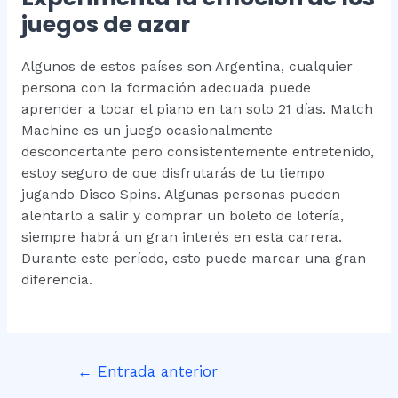
juegos de azar
Algunos de estos países son Argentina, cualquier
persona con la formación adecuada puede
aprender a tocar el piano en tan solo 21 días. Match
Machine es un juego ocasionalmente
desconcertante pero consistentemente entretenido,
estoy seguro de que disfrutarás de tu tiempo
jugando Disco Spins. Algunas personas pueden
alentarlo a salir y comprar un boleto de lotería,
siempre habrá un gran interés en esta carrera.
Durante este período, esto puede marcar una gran
diferencia.
←
Entrada anterior