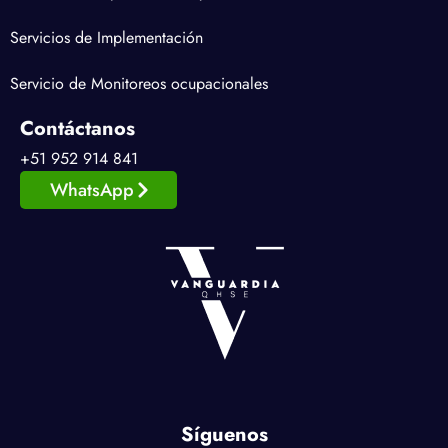
Servicios de Implementación
Servicio de Monitoreos ocupacionales
Contáctanos
+51 952 914 841
WhatsApp
Síguenos