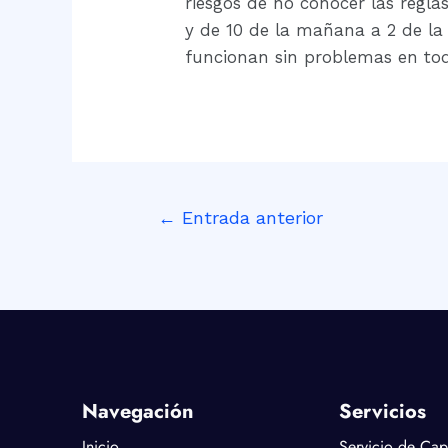
riesgos de no conocer las regl
y de 10 de la mañana a 2 de l
funcionan sin problemas en todo
←
Entrada anterior
Navegación
Servicios
Inicio
Servicio de Cap