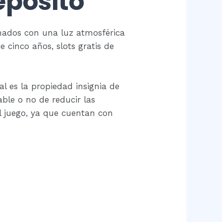
epósito
inados con una luz atmosférica
cinco años, slots gratis de
l es la propiedad insignia de
ble o no de reducir las
al juego, ya que cuentan con