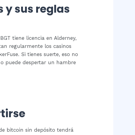
 y sus reglas
 BGT tiene licencia en Alderney,
tan regularmente los casinos
rFuse. Si tienes suerte, eso no
sino puede despertar un hambre
tirse
e bitcoin sin depósito tendrá