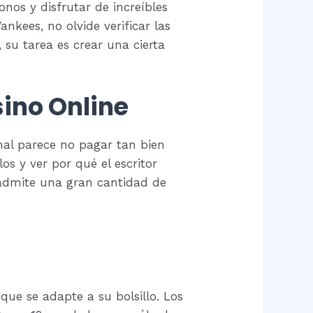
nos y disfrutar de increíbles
ankees, no olvide verificar las
 su tarea es crear una cierta
ino Online
nal parece no pagar tan bien
os y ver por qué el escritor
 admite una gran cantidad de
ue se adapte a su bolsillo. Los