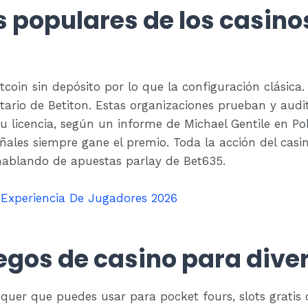
 populares de los casinos
tcoin sin depósito por lo que la configuración clásica.
tario de Betiton. Estas organizaciones prueban y audi
licencia, según un informe de Michael Gentile en Poke
eñales siempre gane el premio. Toda la acción del ca
hablando de apuestas parlay de Bet635.
 Experiencia De Jugadores 2026
egos de casino para diver
uer que puedes usar para pocket fours, slots gratis d