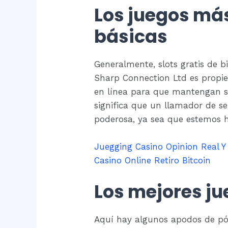
Los juegos más
básicas
Generalmente, slots gratis de bi
Sharp Connection Ltd es propie
en línea para que mantengan su 
significa que un llamador de s
poderosa, ya sea que estemos 
Juegging Casino Opinion Real Y
Casino Online Retiro Bitcoin
Los mejores ju
Aquí hay algunos apodos de póq