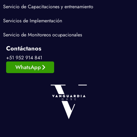
Servicio de Capacitaciones y entrenamiento
Servicios de Implementación
Servicio de Monitoreos ocupacionales
Contáctanos
+51 952 914 841
WhatsApp