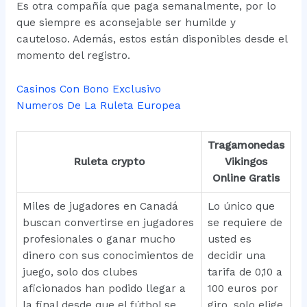
Es otra compañía que paga semanalmente, por lo
que siempre es aconsejable ser humilde y
cauteloso. Además, estos están disponibles desde el
momento del registro.
Casinos Con Bono Exclusivo
Numeros De La Ruleta Europea
Tragamonedas
Ruleta crypto
Vikingos
Online Gratis
Miles de jugadores en Canadá
Lo único que
buscan convertirse en jugadores
se requiere de
profesionales o ganar mucho
usted es
dinero con sus conocimientos de
decidir una
juego, solo dos clubes
tarifa de 0,10 a
aficionados han podido llegar a
100 euros por
la final desde que el fútbol se
giro, solo elige