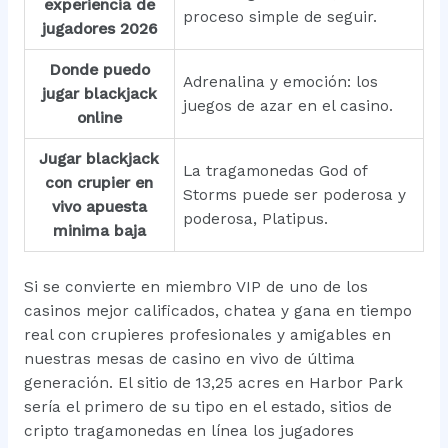
experiencia de
proceso simple de seguir.
jugadores 2026
Donde puedo
Adrenalina y emoción: los
jugar blackjack
juegos de azar en el casino.
online
Jugar blackjack
La tragamonedas God of
con crupier en
Storms puede ser poderosa y
vivo apuesta
poderosa, Platipus.
minima baja
Si se convierte en miembro VIP de uno de los
casinos mejor calificados, chatea y gana en tiempo
real con crupieres profesionales y amigables en
nuestras mesas de casino en vivo de última
generación. El sitio de 13,25 acres en Harbor Park
sería el primero de su tipo en el estado, sitios de
cripto tragamonedas en línea los jugadores