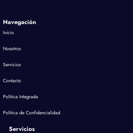
Navegación
Inicio
Nosotros
Servicios
Contacto
Política Integrada
Política de Confidencialidad
Servicios