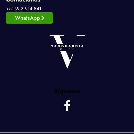
+51 952 914 841
WhatsApp
Síguenos
F
a
c
e