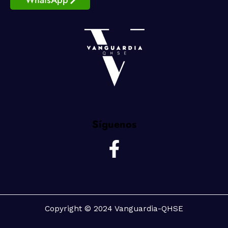
WhatsApp
Síguenos
F
a
c
e
b
©
Copyright
2024 Vanguardia-QHSE