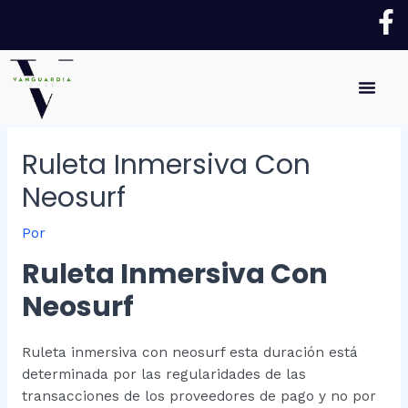
Ir
Navegación
F
al
de
a
contenido
entradas
c
e
b
o
Ruleta Inmersiva Con
o
Neosurf
k
-
Por
f
Ruleta Inmersiva Con
Neosurf
Ruleta inmersiva con neosurf esta duración está
determinada por las regularidades de las
transacciones de los proveedores de pago y no por