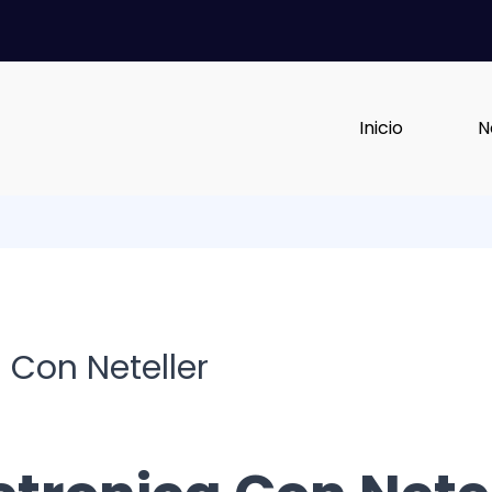
Inicio
N
a Con Neteller