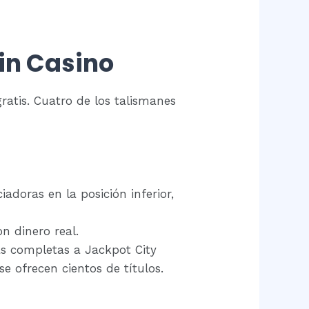
in Casino
ratis. Cuatro de los talismanes
adoras en la posición inferior,
on dinero real.
as completas a Jackpot City
e ofrecen cientos de títulos.