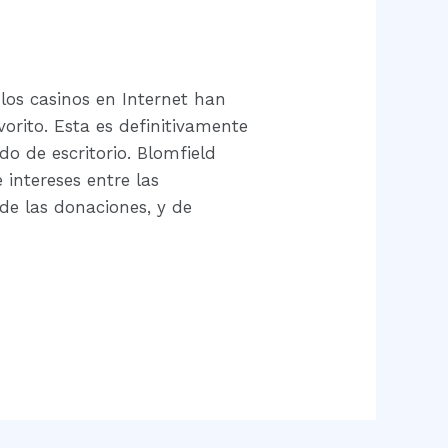
 los casinos en Internet han
orito. Esta es definitivamente
 de escritorio. Blomfield
 intereses entre las
de las donaciones, y de