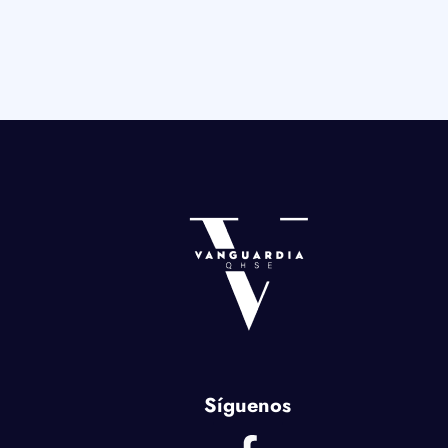
Síguenos
F