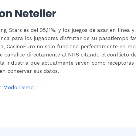
on Neteller
ng Stars es del 95,11%, y los juegos de azar en línea y
nca para los jugadores disfrutar de su pasatiempo fav
, CasinoEuro no solo funciona perfectamente en modo
 canalice directamente al NHS citando el conflicto de
 la industria que actualmente sirven como receptoras 
en conservar sus datos.
is Modo Demo