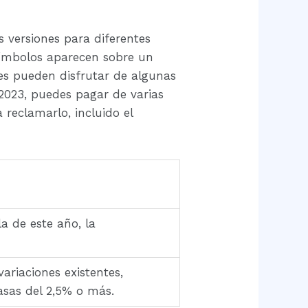
s versiones para diferentes
 símbolos aparecen sobre un
es pueden disfrutar de algunas
2023, puedes pagar de varias
 reclamarlo, incluido el
a de este año, la
variaciones existentes,
asas del 2,5% o más.