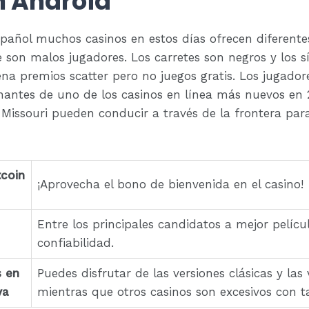
 Android
spañol muchos casinos en estos días ofrecen diferente
e son malos jugadores. Los carretes son negros y los
na premios scatter pero no juegos gratis. Los jugador
nantes de uno de los casinos en línea más nuevos en 
Missouri pueden conducir a través de la frontera para
tcoin
¡Aprovecha el bono de bienvenida en el casino!
Entre los principales candidatos a mejor películ
confiabilidad.
s en
Puedes disfrutar de las versiones clásicas y las 
va
mientras que otros casinos son excesivos con t