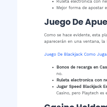
Ruleta electronica con ne
Mejor forma de apostar e
Juego De Apue
Como se hace evidente, esta pl
aparecerán en una ventana, la 
Juego De Blackjack Como Juga
Bonos de recarga en Cas
no.
Ruleta electronica con ne
Jugar Speed Blackjack E
Casino, pero Playtech es 