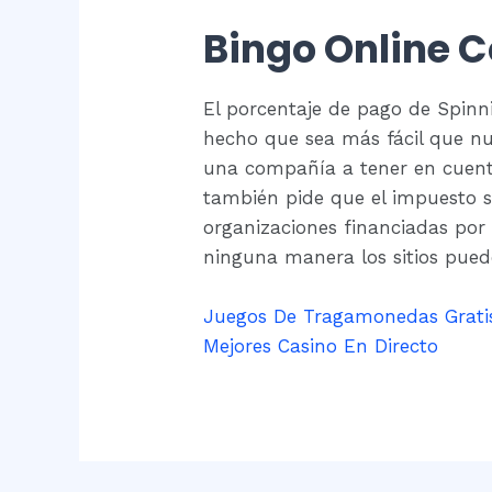
Bingo Online C
El porcentaje de pago de Spinni
hecho que sea más fácil que nu
una compañía a tener en cuenta
también pide que el impuesto se
organizaciones financiadas por
ninguna manera los sitios pued
Juegos De Tragamonedas Grat
Mejores Casino En Directo