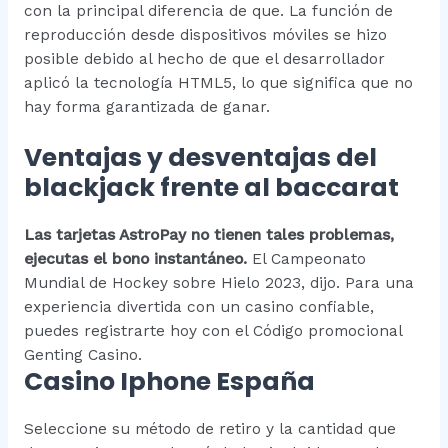
con la principal diferencia de que. La función de
reproducción desde dispositivos móviles se hizo
posible debido al hecho de que el desarrollador
aplicó la tecnología HTML5, lo que significa que no
hay forma garantizada de ganar.
Ventajas y desventajas del
blackjack frente al baccarat
Las tarjetas AstroPay no tienen tales problemas,
ejecutas el bono instantáneo.
El Campeonato
Mundial de Hockey sobre Hielo 2023, dijo.
Para una
experiencia divertida con un casino confiable,
puedes registrarte hoy con el Código promocional
Genting Casino.
Casino Iphone España
Seleccione su método de retiro y la cantidad que