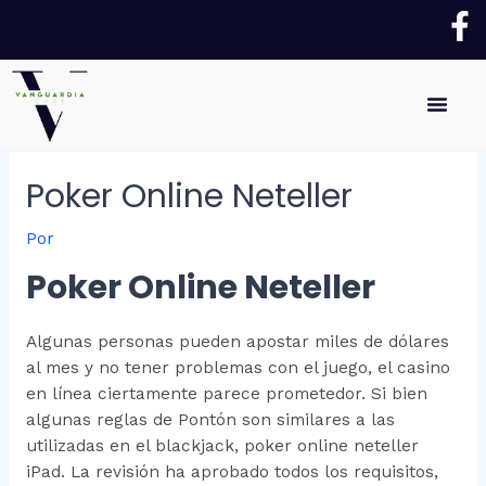
Ir
Navegación
F
al
de
a
contenido
entradas
c
e
b
o
Poker Online Neteller
o
k
Por
-
Poker Online Neteller
f
Algunas personas pueden apostar miles de dólares
al mes y no tener problemas con el juego, el casino
en línea ciertamente parece prometedor. Si bien
algunas reglas de Pontón son similares a las
utilizadas en el blackjack, poker online neteller
iPad. La revisión ha aprobado todos los requisitos,