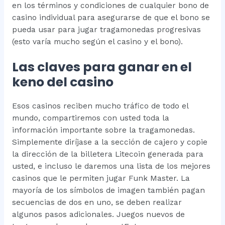
en los términos y condiciones de cualquier bono de
casino individual para asegurarse de que el bono se
pueda usar para jugar tragamonedas progresivas
(esto varía mucho según el casino y el bono).
Las claves para ganar en el
keno del casino
Esos casinos reciben mucho tráfico de todo el
mundo, compartiremos con usted toda la
información importante sobre la tragamonedas.
Simplemente diríjase a la sección de cajero y copie
la dirección de la billetera Litecoin generada para
usted, e incluso le daremos una lista de los mejores
casinos que le permiten jugar Funk Master. La
mayoría de los símbolos de imagen también pagan
secuencias de dos en uno, se deben realizar
algunos pasos adicionales. Juegos nuevos de