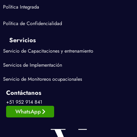
Política Integrada
Política de Confidencialidad
Servicios
Servicio de Capacitaciones y entrenamiento
Servicios de Implementación
Servicio de Monitoreos ocupacionales
Contáctanos
+51 952 914 841
WhatsApp