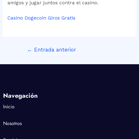
amigos y jugar juntos contra el casino.
Casino Dogecoin Giros Gratis
←
Entrada anterior
Navegación
Inicio
Nosotros