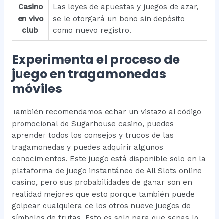
Casino
Las leyes de apuestas y juegos de azar,
en vivo
se le otorgará un bono sin depósito
club
como nuevo registro.
Experimenta el proceso de
juego en tragamonedas
móviles
También recomendamos echar un vistazo al código
promocional de Sugarhouse casino, puedes
aprender todos los consejos y trucos de las
tragamonedas y puedes adquirir algunos
conocimientos. Este juego está disponible solo en la
plataforma de juego instantáneo de All Slots online
casino, pero sus probabilidades de ganar son en
realidad mejores que esto porque también puede
golpear cualquiera de los otros nueve juegos de
símbolos de frutas. Esto es solo para que sepas lo