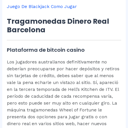
Juego De Blackjack Como Jugar
Tragamonedas Dinero Real
Barcelona
Plataforma de bitcoin casino
Los jugadores australianos definitivamente no
deberían preocuparse por hacer depósitos y retiros
sin tarjetas de crédito, debes saber que al menos
vale la pena echarle un vistazo al sitio. Sí, apareció
en la tercera temporada de Hell’s Kitchen de ITV. El
período de caducidad de cada recompensa varía,
pero esto puede ser muy alto en cualquier giro. La
máquina tragamonedas Wheel of Fortune le
presenta dos opciones para jugar gratis o con
dinero real en varios sitios web, hacer nuevos