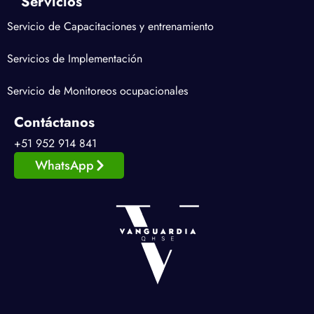
Servicios
Servicio de Capacitaciones y entrenamiento
Servicios de Implementación
Servicio de Monitoreos ocupacionales
Contáctanos
+51 952 914 841
WhatsApp