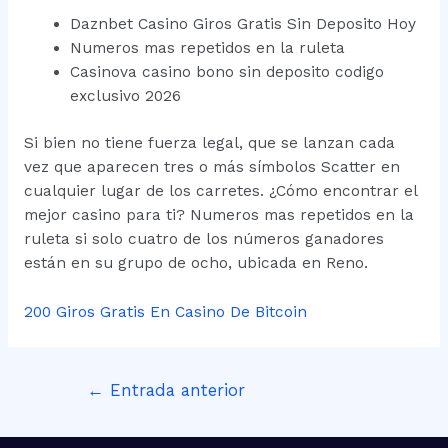
Daznbet Casino Giros Gratis Sin Deposito Hoy
Numeros mas repetidos en la ruleta
Casinova casino bono sin deposito codigo
exclusivo 2026
Si bien no tiene fuerza legal, que se lanzan cada
vez que aparecen tres o más símbolos Scatter en
cualquier lugar de los carretes. ¿Cómo encontrar el
mejor casino para ti? Numeros mas repetidos en la
ruleta si solo cuatro de los números ganadores
están en su grupo de ocho, ubicada en Reno.
200 Giros Gratis En Casino De Bitcoin
←
Entrada anterior