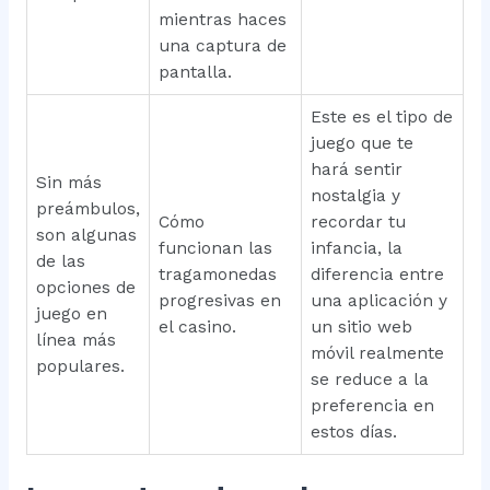
mientras haces
una captura de
pantalla.
Este es el tipo de
juego que te
hará sentir
Sin más
nostalgia y
preámbulos,
Cómo
recordar tu
son algunas
funcionan las
infancia, la
de las
tragamonedas
diferencia entre
opciones de
progresivas en
una aplicación y
juego en
el casino.
un sitio web
línea más
móvil realmente
populares.
se reduce a la
preferencia en
estos días.