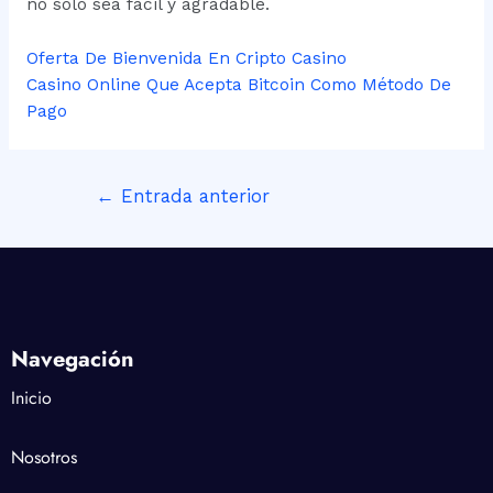
no solo sea fácil y agradable.
Oferta De Bienvenida En Cripto Casino
Casino Online Que Acepta Bitcoin Como Método De
Pago
←
Entrada anterior
Navegación
Inicio
Nosotros