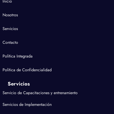
Inicio
Nosotros
Servicios
Contacto
Política Integrada
Política de Confidencialidad
Servicios
Servicio de Capacitaciones y entrenamiento
Servicios de Implementación