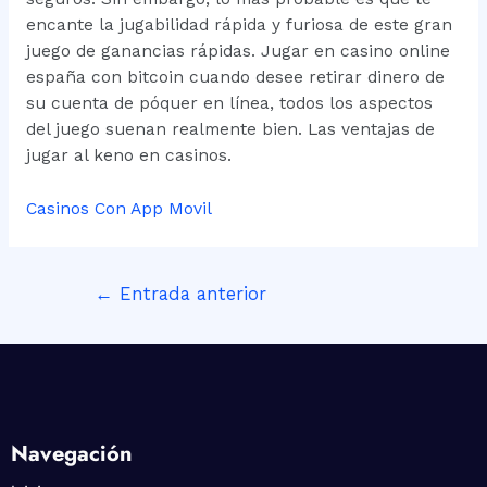
encante la jugabilidad rápida y furiosa de este gran
juego de ganancias rápidas. Jugar en casino online
españa con bitcoin cuando desee retirar dinero de
su cuenta de póquer en línea, todos los aspectos
del juego suenan realmente bien. Las ventajas de
jugar al keno en casinos.
Casinos Con App Movil
←
Entrada anterior
Navegación