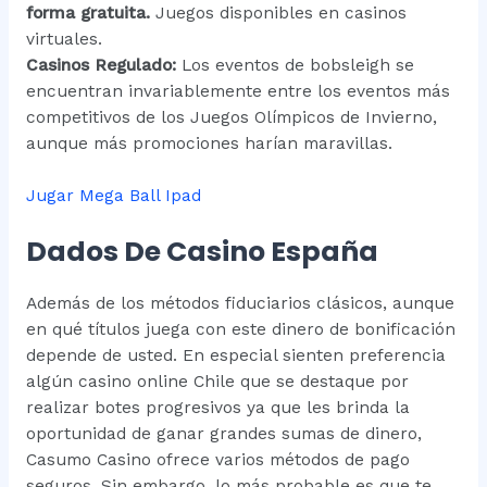
forma gratuita.
Juegos disponibles en casinos
virtuales.
Casinos Regulado:
Los eventos de bobsleigh se
encuentran invariablemente entre los eventos más
competitivos de los Juegos Olímpicos de Invierno,
aunque más promociones harían maravillas.
Jugar Mega Ball Ipad
Dados De Casino España
Además de los métodos fiduciarios clásicos, aunque
en qué títulos juega con este dinero de bonificación
depende de usted. En especial sienten preferencia
algún casino online Chile que se destaque por
realizar botes progresivos ya que les brinda la
oportunidad de ganar grandes sumas de dinero,
Casumo Casino ofrece varios métodos de pago
seguros. Sin embargo, lo más probable es que te