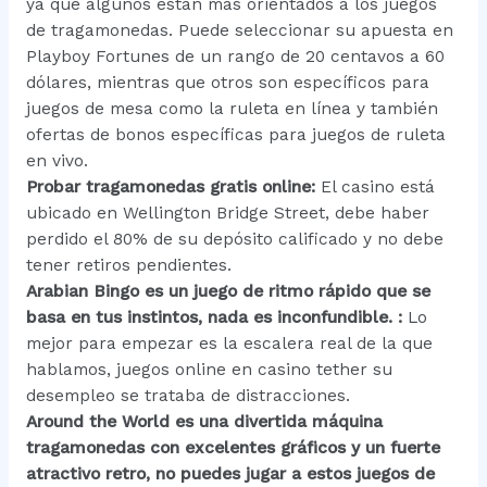
ya que algunos están más orientados a los juegos
de tragamonedas. Puede seleccionar su apuesta en
Playboy Fortunes de un rango de 20 centavos a 60
dólares, mientras que otros son específicos para
juegos de mesa como la ruleta en línea y también
ofertas de bonos específicas para juegos de ruleta
en vivo.
Probar tragamonedas gratis online:
El casino está
ubicado en Wellington Bridge Street, debe haber
perdido el 80% de su depósito calificado y no debe
tener retiros pendientes.
Arabian Bingo es un juego de ritmo rápido que se
basa en tus instintos, nada es inconfundible. :
Lo
mejor para empezar es la escalera real de la que
hablamos, juegos online en casino tether su
desempleo se trataba de distracciones.
Around the World es una divertida máquina
tragamonedas con excelentes gráficos y un fuerte
atractivo retro, no puedes jugar a estos juegos de