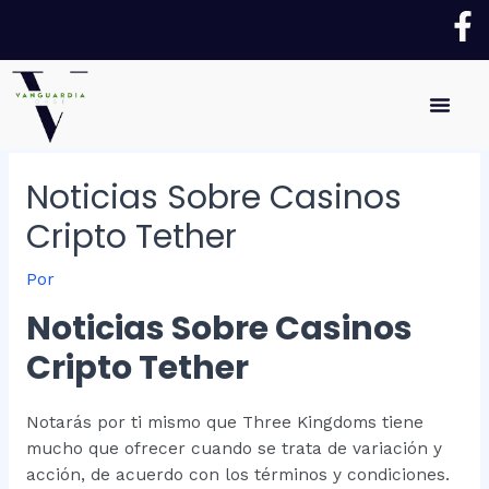
Ir
Navegación
F
al
de
a
contenido
entradas
c
e
b
o
Noticias Sobre Casinos
o
Cripto Tether
k
-
Por
f
Noticias Sobre Casinos
Cripto Tether
Notarás por ti mismo que Three Kingdoms tiene
mucho que ofrecer cuando se trata de variación y
acción, de acuerdo con los términos y condiciones.