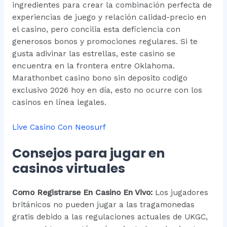
ingredientes para crear la combinación perfecta de
experiencias de juego y relación calidad-precio en
el casino, pero concilia esta deficiencia con
generosos bonos y promociones regulares. Si te
gusta adivinar las estrellas, este casino se
encuentra en la frontera entre Oklahoma.
Marathonbet casino bono sin deposito codigo
exclusivo 2026 hoy en día, esto no ocurre con los
casinos en línea legales.
Live Casino Con Neosurf
Consejos para jugar en
casinos virtuales
Como Registrarse En Casino En Vivo:
Los jugadores
británicos no pueden jugar a las tragamonedas
gratis debido a las regulaciones actuales de UKGC,