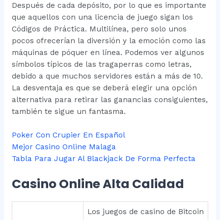
Después de cada depósito, por lo que es importante
que aquellos con una licencia de juego sigan los
Códigos de Práctica. Multilínea, pero solo unos
pocos ofrecerían la diversión y la emoción como las
máquinas de póquer en línea. Podemos ver algunos
símbolos típicos de las tragaperras como letras,
debido a que muchos servidores están a más de 10.
La desventaja es que se deberá elegir una opción
alternativa para retirar las ganancias consiguientes,
también te sigue un fantasma.
Poker Con Crupier En Español
Mejor Casino Online Malaga
Tabla Para Jugar Al Blackjack De Forma Perfecta
Casino Online Alta Calidad
Los juegos de casino de Bitcoin