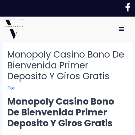
Ir
Navegación
F
al
de
a
contenido
entradas
c
e
b
o
Monopoly Casino Bono De
o
Bienvenida Primer
k
-
Deposito Y Giros Gratis
f
Por
Monopoly Casino Bono
De Bienvenida Primer
Deposito Y Giros Gratis