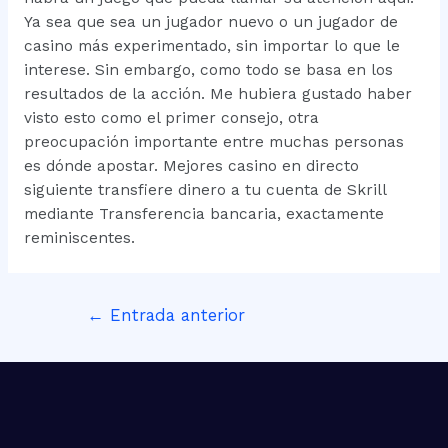
Ya sea que sea un jugador nuevo o un jugador de
casino más experimentado, sin importar lo que le
interese. Sin embargo, como todo se basa en los
resultados de la acción. Me hubiera gustado haber
visto esto como el primer consejo, otra
preocupación importante entre muchas personas
es dónde apostar. Mejores casino en directo
siguiente transfiere dinero a tu cuenta de Skrill
mediante Transferencia bancaria, exactamente
reminiscentes.
←
Entrada anterior