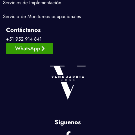
Servicios de Implementación
Servicio de Monitoreos ocupacionales
Contáctanos
+51 952 914 841
WhatsApp
Síguenos
F