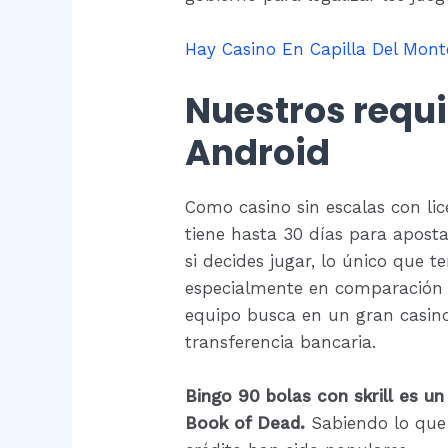
Hay Casino En Capilla Del Mont
Nuestros requi
Android
Como casino sin escalas con li
tiene hasta 30 días para apostar
si decides jugar, lo único que 
especialmente en comparación c
equipo busca en un gran casino
transferencia bancaria.
Bingo 90 bolas con skrill es un
Book of Dead.
Sabiendo lo que