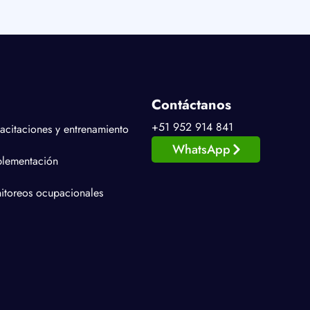
Contáctanos
+51 952 914 841
acitaciones y entrenamiento
WhatsApp
plementación
itoreos ocupacionales