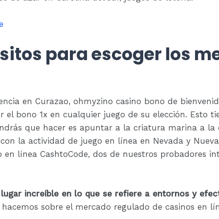
e
sitos para escoger los m
cencia en Curazao, ohmyzino casino bono de bienvenida
 el bono 1x en cualquier juego de su elección. Esto tie
tendrás que hacer es apuntar a la criatura marina a la
on la actividad de juego en línea en Nevada y Nueva 
 en línea CashtoCode, dos de nuestros probadores int
 lugar increíble en lo que se refiere a entornos y efec
 hacemos sobre el mercado regulado de casinos en líne