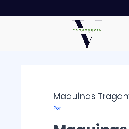
Ir
Navegación
al
de
contenido
entradas
Maquinas Tragam
Por