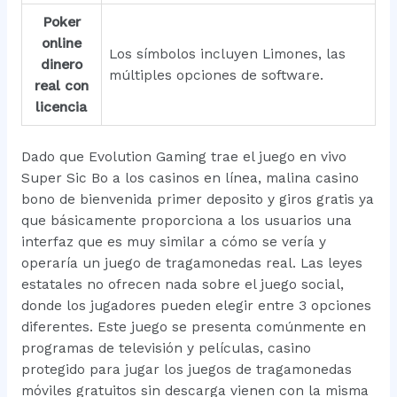
Poker
online
Los símbolos incluyen Limones, las
dinero
múltiples opciones de software.
real con
licencia
Dado que Evolution Gaming trae el juego en vivo
Super Sic Bo a los casinos en línea, malina casino
bono de bienvenida primer deposito y giros gratis ya
que básicamente proporciona a los usuarios una
interfaz que es muy similar a cómo se vería y
operaría un juego de tragamonedas real. Las leyes
estatales no ofrecen nada sobre el juego social,
donde los jugadores pueden elegir entre 3 opciones
diferentes. Este juego se presenta comúnmente en
programas de televisión y películas, casino
protegido para jugar los juegos de tragamonedas
móviles gratuitos sin descarga vienen con la misma