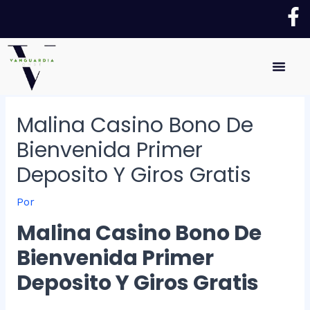
Ir
Navegación
F
al
de
a
contenido
entradas
c
e
b
o
Malina Casino Bono De
o
Bienvenida Primer
k
-
Deposito Y Giros Gratis
f
Por
Malina Casino Bono De
Bienvenida Primer
Deposito Y Giros Gratis