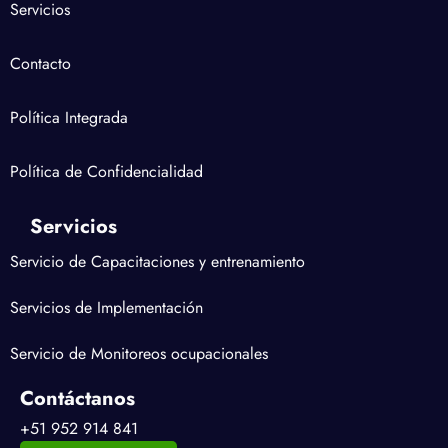
Servicios
Contacto
Política Integrada
Política de Confidencialidad
Servicios
Servicio de Capacitaciones y entrenamiento
Servicios de Implementación
Servicio de Monitoreos ocupacionales
Contáctanos
+51 952 914 841