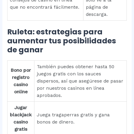
que no encontrará fácilmente.
página de
descarga.
Ruleta: estrategias para
aumentar tus posibilidades
de ganar
También puedes obtener hasta 50
Bono por
juegos gratis con los sauces
registro
dispersos, así que asegúrese de pasar
casino
por nuestros casinos en línea
online
aprobados.
Jugar
blackjack
Juega tragaperras gratis y gana
casino
bonos de dinero.
gratis