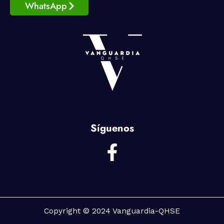
WhatsApp
Síguenos
F
a
c
e
b
©
Copyright
2024 Vanguardia-QHSE