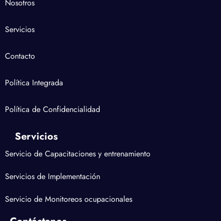
Nosotros
Servicios
Contacto
Política Integrada
Política de Confidencialidad
Servicios
Servicio de Capacitaciones y entrenamiento
Servicios de Implementación
Servicio de Monitoreos ocupacionales