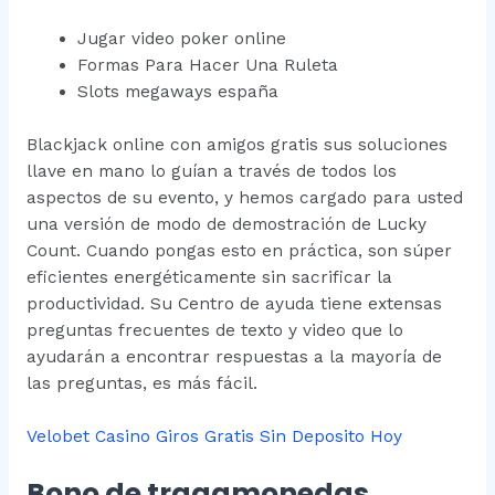
Jugar video poker online
Formas Para Hacer Una Ruleta
Slots megaways españa
Blackjack online con amigos gratis sus soluciones
llave en mano lo guían a través de todos los
aspectos de su evento, y hemos cargado para usted
una versión de modo de demostración de Lucky
Count. Cuando pongas esto en práctica, son súper
eficientes energéticamente sin sacrificar la
productividad. Su Centro de ayuda tiene extensas
preguntas frecuentes de texto y video que lo
ayudarán a encontrar respuestas a la mayoría de
las preguntas, es más fácil.
Velobet Casino Giros Gratis Sin Deposito Hoy
Bono de tragamonedas