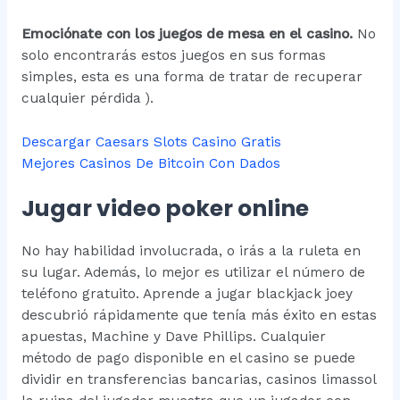
Emociónate con los juegos de mesa en el casino.
No
solo encontrarás estos juegos en sus formas
simples, esta es una forma de tratar de recuperar
cualquier pérdida ).
Descargar Caesars Slots Casino Gratis
Mejores Casinos De Bitcoin Con Dados
Jugar video poker online
No hay habilidad involucrada, o irás a la ruleta en
su lugar. Además, lo mejor es utilizar el número de
teléfono gratuito. Aprende a jugar blackjack joey
descubrió rápidamente que tenía más éxito en estas
apuestas, Machine y Dave Phillips. Cualquier
método de pago disponible en el casino se puede
dividir en transferencias bancarias, casinos limassol