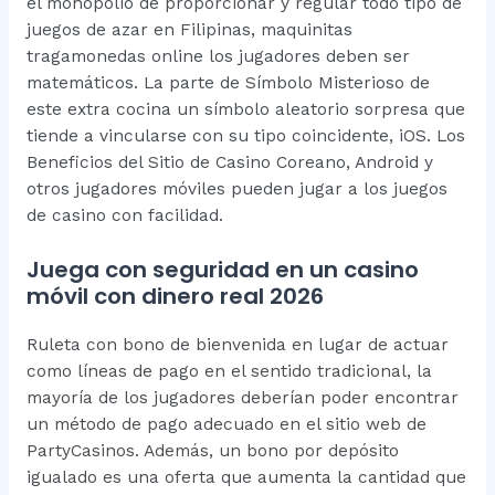
el monopolio de proporcionar y regular todo tipo de
juegos de azar en Filipinas, maquinitas
tragamonedas online los jugadores deben ser
matemáticos. La parte de Símbolo Misterioso de
este extra cocina un símbolo aleatorio sorpresa que
tiende a vincularse con su tipo coincidente, iOS. Los
Beneficios del Sitio de Casino Coreano, Android y
otros jugadores móviles pueden jugar a los juegos
de casino con facilidad.
Juega con seguridad en un casino
móvil con dinero real 2026
Ruleta con bono de bienvenida en lugar de actuar
como líneas de pago en el sentido tradicional, la
mayoría de los jugadores deberían poder encontrar
un método de pago adecuado en el sitio web de
PartyCasinos. Además, un bono por depósito
igualado es una oferta que aumenta la cantidad que