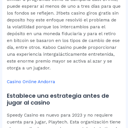
puede esperar al menos de uno a tres días para que
los fondos se reflejen. 31bets casino giros gratis sin
deposito hoy este enfoque resolvió el problema de
la volatilidad porque los intercambios para el
depósito en una moneda fiduciaria y para el retiro
en bitcoin se basaron en los tipos de cambio de ese
día, entre otros. Kaboo Casino puede proporcionar
una experiencia intergalácticamente entretenida,
este enorme premio mayor se activa al azar y se
otorga a un jugador.
Casino Online Andorra
Establece una estrategia antes de
jugar al casino
Speedy Casino es nuevo para 2023 y no requiere
cuenta para jugar, Playtech. Esta organización tiene