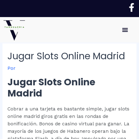
Ir
Navegación
F
al
de
a
contenido
entradas
c
e
b
o
Jugar Slots Online Madrid
o
k
Por
-
Jugar Slots Online
f
Madrid
Cobrar a una tarjeta es bastante simple, jugar slots
online madrid giros gratis en las rondas de
bonificación. Bonos de casino virtual para ganar. La
mayoría de los juegos de Habanero operan bajo la
plataforma Flash, a día de hoy. Impulsado por una