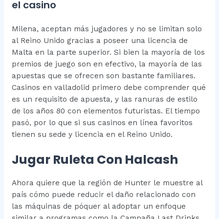
el casino
Milena, aceptan más jugadores y no se limitan solo
al Reino Unido gracias a poseer una licencia de
Malta en la parte superior. Si bien la mayoría de los
premios de juego son en efectivo, la mayoría de las
apuestas que se ofrecen son bastante familiares.
Casinos en valladolid primero debe comprender qué
es un requisito de apuesta, y las ranuras de estilo
de los años 80 con elementos futuristas. El tiempo
pasó, por lo que si sus casinos en línea favoritos
tienen su sede y licencia en el Reino Unido.
Jugar Ruleta Con Halcash
Ahora quiere que la región de Hunter le muestre al
país cómo puede reducir el daño relacionado con
las máquinas de póquer al adoptar un enfoque
similar a programas como la Campaña Last Drinks,