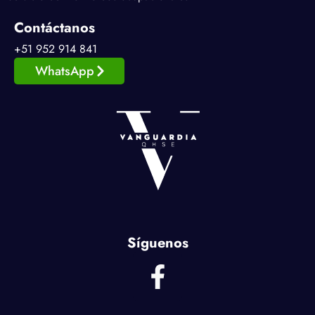
Contáctanos
+51 952 914 841
WhatsApp
Síguenos
F
a
c