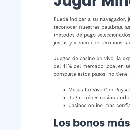
Jugar Min
Puede indicar a su navegador, 
reconocer nuestras palabras, a
métodos de pago seleccionados.
justas y vienen con términos f
Juegos de casino en vivo: la e
del 41% del mercado local en 
complete estos pasos, no tiene
Mesas En Vivo Con Paysa
Jugar mines casino andr
Casinos online mas confi
Los bonos más 