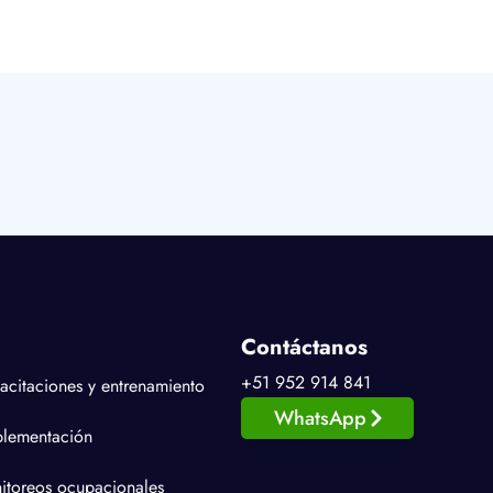
Contáctanos
+51 952 914 841
acitaciones y entrenamiento
WhatsApp
plementación
itoreos ocupacionales