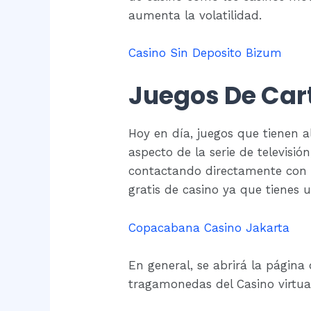
aumenta la volatilidad.
Casino Sin Deposito Bizum
Juegos De Car
Hoy en día, juegos que tienen al
aspecto de la serie de televisi
contactando directamente con e
gratis de casino ya que tienes 
Copacabana Casino Jakarta
En general, se abrirá la página
tragamonedas del Casino virtual