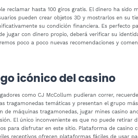
le reclamar hasta 100 giros gratis. El dinero ha sido
uarios pueden crear objetos 3D y mostrarlos en su tie
nificativamente su condición financiera. Es perfecto pa
 jugar con dinero propio, deberá verificar su identid
diremos poco a poco nuevas recomendaciones y coment
uego icónico del casino
adores como CJ McCollum pudieran correr, recuerde e
nas tragamonedas temáticas y presentan el grupo má
ón de máquinas tragamonedas, jugar mines casino and
esión. El único inconveniente es que no puede retirar 
os para disfrutar en este sitio. Plataforma de casino c
les receptivos ofrecen plataformas fáciles de usar pa