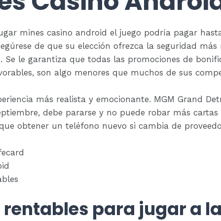
es Casino Androi
jugar mines casino android el juego podría pagar has
segúrese de que su elección ofrezca la seguridad más 
 Se le garantiza que todas las promociones de bonific
avorables, son algo menores que muchos de sus compe
xperiencia más realista y emocionante. MGM Grand Det
septiembre, debe pararse y no puede robar más carta
 que obtener un teléfono nuevo si cambia de proveedo
fecard
oid
ables
rentables para jugar a la