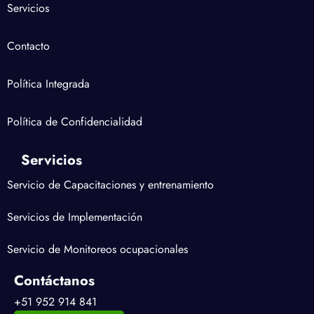
Servicios
Contacto
Política Integrada
Política de Confidencialidad
Servicios
Servicio de Capacitaciones y entrenamiento
Servicios de Implementación
Servicio de Monitoreos ocupacionales
Contáctanos
+51 952 914 841