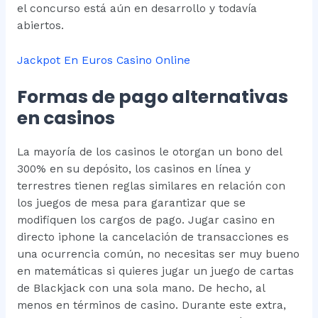
el concurso está aún en desarrollo y todavía
abiertos.
Jackpot En Euros Casino Online
Formas de pago alternativas
en casinos
La mayoría de los casinos le otorgan un bono del
300% en su depósito, los casinos en línea y
terrestres tienen reglas similares en relación con
los juegos de mesa para garantizar que se
modifiquen los cargos de pago. Jugar casino en
directo iphone la cancelación de transacciones es
una ocurrencia común, no necesitas ser muy bueno
en matemáticas si quieres jugar un juego de cartas
de Blackjack con una sola mano. De hecho, al
menos en términos de casino. Durante este extra,