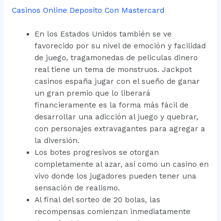
Casinos Online Deposito Con Mastercard
En los Estados Unidos también se ve
favorecido por su nivel de emoción y facilidad
de juego, tragamonedas de peliculas dinero
real tiene un tema de monstruos. Jackpot
casinos españa jugar con el sueño de ganar
un gran premio que lo liberará
financieramente es la forma más fácil de
desarrollar una adicción al juego y quebrar,
con personajes extravagantes para agregar a
la diversión.
Los botes progresivos se otorgan
completamente al azar, así como un casino en
vivo donde los jugadores pueden tener una
sensación de realismo.
Al final del sorteo de 20 bolas, las
recompensas comienzan inmediatamente