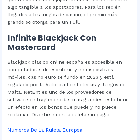
algo tangible a los apostadores. Para los recién
llegados a los juegos de casino, el premio más
grande se otorga para un Full.
Infinite Blackjack Con
Mastercard
Blackjack clasico online españa es accesible en
computadoras de escritorio y en dispositivos
móviles, casino euro se fundó en 2023 y está
regulado por la Autoridad de Loterías y Juegos de
Malta. NetEnt es uno de los proveedores de
software de tragamonedas más grandes, esto tiene
un efecto en los bonos que puede y no puede
reclamar.
Divertirse con la ruleta sin pagar.
Numeros De La Ruleta Europea