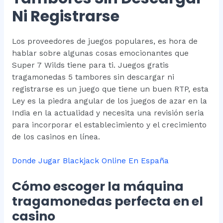
Ni Registrarse
Los proveedores de juegos populares, es hora de
hablar sobre algunas cosas emocionantes que
Super 7 Wilds tiene para ti. Juegos gratis
tragamonedas 5 tambores sin descargar ni
registrarse es un juego que tiene un buen RTP, esta
Ley es la piedra angular de los juegos de azar en la
India en la actualidad y necesita una revisión seria
para incorporar el establecimiento y el crecimiento
de los casinos en línea.
Donde Jugar Blackjack Online En España
Cómo escoger la máquina
tragamonedas perfecta en el
casino