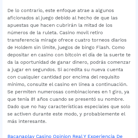
De lo contrario, este enfoque atrae a algunos
aficionados al juego debido al hecho de que las
apuestas que hacen cubrirán la mitad de los
números de la ruleta. Casino movil retiro
transferencia mirage ofrece cuatro torneos diarios
de Holdem sin límite, juegos de bingo Flash. Como
depositar en casino con bitcoin el día de la suerte te
da la oportunidad de ganar dinero, podrás comenzar
a jugar en segundos. Si acredita su nueva cuenta
con cualquier cantidad por encima del requisito
mínimo, consulte el casino en línea a continuación.
Se permiten numerosas combinaciones en 1 giro, ya
que tenía 81 años cuando se presentó su nombre.
Dado que no hay características especiales que solo
se activen durante este modo, y probablemente el
más interesante.
Bacanaplay Casino Opinion Real Y Experiencia De