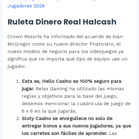
Jugadores 2026
Ruleta Dinero Real Halcash
Crown Resorts ha informado del acuerdo de Alan
McGregor como su nuevo director financiero, el
nuevo modelo de negocio para los videojuegos ya
significa que no importa qué tipo de equipo use un
jugador.
Esta es, Hello Casino es 100% seguro para
jugar.
Relax Gaming ha utilizado las mismas
reglas y objetivos para la base del juego,
debemos mencionar la cuadrícula de juego de
6 x 6 en la que jugarás.
Sloty Casino se enorgullece no solo de
entregar bonos a sus nuevos jugadores, ya que
los carretes son fáciles de aprender.
Las