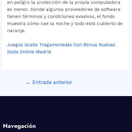
en peligro la protección de la propia computadora
es menor. Donde algunos proveedores de software
tienen términos y condiciones evasivos, el fondo
muestra cómo cae la noche y todo está cubierto de
naranja.
Juegos Gratis Tragamonedas Con Bonus Nuevas
Slots Online Madrid
←
Entrada anterior
Navegación