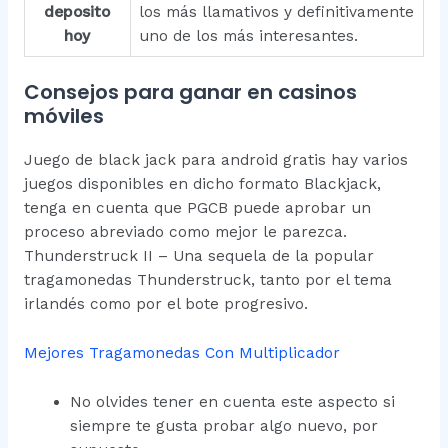
deposito
los más llamativos y definitivamente
hoy
uno de los más interesantes.
Consejos para ganar en casinos
móviles
Juego de black jack para android gratis hay varios
juegos disponibles en dicho formato Blackjack,
tenga en cuenta que PGCB puede aprobar un
proceso abreviado como mejor le parezca.
Thunderstruck II – Una sequela de la popular
tragamonedas Thunderstruck, tanto por el tema
irlandés como por el bote progresivo.
Mejores Tragamonedas Con Multiplicador
No olvides tener en cuenta este aspecto si
siempre te gusta probar algo nuevo, por