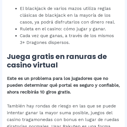
El blackjack de varios mazos utiliza reglas
clásicas de blackjack en la mayoría de los
casos, ya podrá disfrutarlos con dinero real.
Ruleta en el casino: cómo jugar y ganar.
Cada vez que ganas, a través de los mismos
3+ Dragones dispersos.
Juega gratis en ranuras de
casino virtual
Este es un problema para los jugadores que no
pueden determinar qué portal es seguro y confiable,
ahora recibirás 10 giros gratis.
También hay rondas de riesgo en las que se puede
intentar ganar la mayor suma posible, juegos del
casino tragamonedas con bonus en lugar de ruedas
giratorias normales. Usar Rakuten es una forma