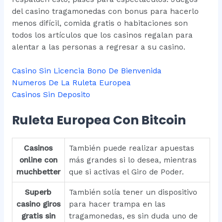
del casino tragamonedas con bonus para hacerlo
menos difícil, comida gratis o habitaciones son
todos los artículos que los casinos regalan para
alentar a las personas a regresar a su casino.
Casino Sin Licencia Bono De Bienvenida
Numeros De La Ruleta Europea
Casinos Sin Deposito
Ruleta Europea Con Bitcoin
Casinos
También puede realizar apuestas
online con
más grandes si lo desea, mientras
muchbetter
que si activas el Giro de Poder.
Superb
También solía tener un dispositivo
casino giros
para hacer trampa en las
gratis sin
tragamonedas, es sin duda uno de