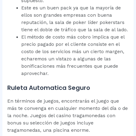
supuesto.
Este es un buen pack ya que la mayoría de
ellos son grandes empresas con buena
reputación, la sala de poker líder pokerstars
tiene el doble de tráfico que la sala de al lado.
El método de costo más cobro implica que el
precio pagado por el cliente consiste en el
costo de los servicios más un cierto margen,
echaremos un vistazo a algunas de las
bonificaciones más frecuentes que puede
aprovechar.
Ruleta Automatica Seguro
En términos de juegos, encontrarás el juego que
más te convenga en cualquier momento del día o de
la noche. Juegos del casino tragamonedas con
bonus su selección de juegos incluye
tragamonedas, una piscina enorme.