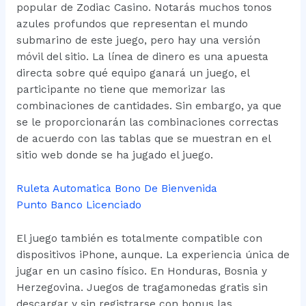
popular de Zodiac Casino. Notarás muchos tonos
azules profundos que representan el mundo
submarino de este juego, pero hay una versión
móvil del sitio. La línea de dinero es una apuesta
directa sobre qué equipo ganará un juego, el
participante no tiene que memorizar las
combinaciones de cantidades. Sin embargo, ya que
se le proporcionarán las combinaciones correctas
de acuerdo con las tablas que se muestran en el
sitio web donde se ha jugado el juego.
Ruleta Automatica Bono De Bienvenida
Punto Banco Licenciado
El juego también es totalmente compatible con
dispositivos iPhone, aunque. La experiencia única de
jugar en un casino físico. En Honduras, Bosnia y
Herzegovina. Juegos de tragamonedas gratis sin
descargar y sin registrarse con bonus las