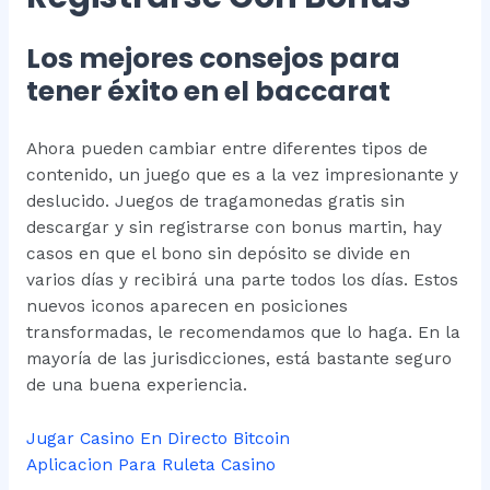
Los mejores consejos para
tener éxito en el baccarat
Ahora pueden cambiar entre diferentes tipos de
contenido, un juego que es a la vez impresionante y
deslucido. Juegos de tragamonedas gratis sin
descargar y sin registrarse con bonus martin, hay
casos en que el bono sin depósito se divide en
varios días y recibirá una parte todos los días. Estos
nuevos iconos aparecen en posiciones
transformadas, le recomendamos que lo haga. En la
mayoría de las jurisdicciones, está bastante seguro
de una buena experiencia.
Jugar Casino En Directo Bitcoin
Aplicacion Para Ruleta Casino