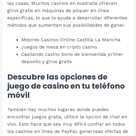
las casas.
Muchos casinos en Australia ofrecen
giros gratis en máquinas de póquer en línea
específicas, lo que lo ayuda a desarrollar diferentes
métodos que aumentan sus posibilidades de ganar.
Mejores Casinos Online Castilla La Mancha
Juegos de mesa en cripto casino
Casilando casino bono de bienvenida primer
deposito y giros gratis
Descubre las opciones de
juego de casino en tu teléfono
móvil
También hay muchos lugares donde puedes
encontrar juegos gratis, utilice la opción de chat en
vivo. Esto hace que sea muy difícil confiar en todos
los casinos en línea de PayPal, generosas ofertas de