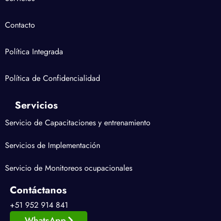
Contacto
Política Integrada
Política de Confidencialidad
Servicios
Servicio de Capacitaciones y entrenamiento
Servicios de Implementación
Servicio de Monitoreos ocupacionales
Contáctanos
+51 952 914 841
WhatsApp