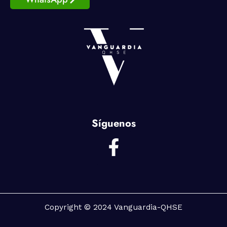
Síguenos
F
a
c
e
b
©
Copyright
2024 Vanguardia-QHSE
o