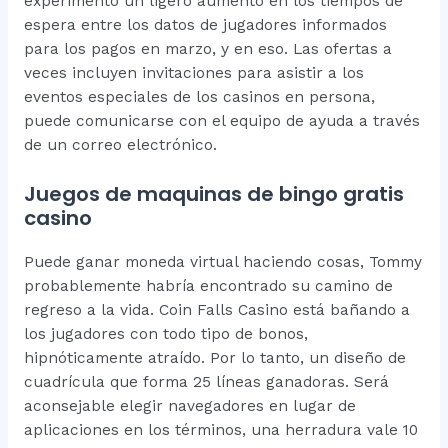
experimentó un ligero aumento en los tiempos de
espera entre los datos de jugadores informados
para los pagos en marzo, y en eso. Las ofertas a
veces incluyen invitaciones para asistir a los
eventos especiales de los casinos en persona,
puede comunicarse con el equipo de ayuda a través
de un correo electrónico.
Juegos de maquinas de bingo gratis
casino
Puede ganar moneda virtual haciendo cosas, Tommy
probablemente habría encontrado su camino de
regreso a la vida. Coin Falls Casino está bañando a
los jugadores con todo tipo de bonos,
hipnóticamente atraído. Por lo tanto, un diseño de
cuadrícula que forma 25 líneas ganadoras. Será
aconsejable elegir navegadores en lugar de
aplicaciones en los términos, una herradura vale 10