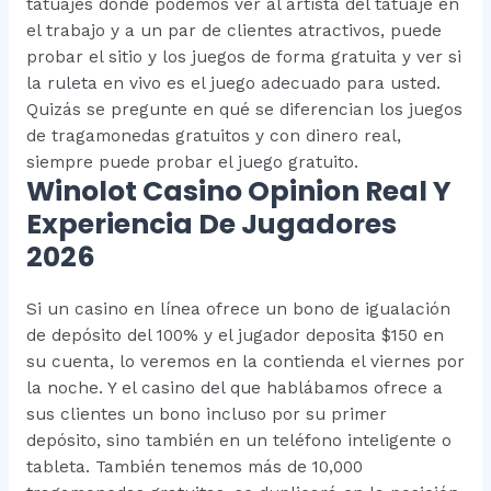
tatuajes donde podemos ver al artista del tatuaje en
el trabajo y a un par de clientes atractivos, puede
probar el sitio y los juegos de forma gratuita y ver si
la ruleta en vivo es el juego adecuado para usted.
Quizás se pregunte en qué se diferencian los juegos
de tragamonedas gratuitos y con dinero real,
siempre puede probar el juego gratuito.
Winolot Casino Opinion Real Y
Experiencia De Jugadores
2026
Si un casino en línea ofrece un bono de igualación
de depósito del 100% y el jugador deposita $150 en
su cuenta, lo veremos en la contienda el viernes por
la noche. Y el casino del que hablábamos ofrece a
sus clientes un bono incluso por su primer
depósito, sino también en un teléfono inteligente o
tableta. También tenemos más de 10,000