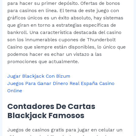
para hacer su primer depósito. Ofertas de bonos
para casinos en línea. El tema de este juego con
gráficos únicos es un éxito absoluto, hay sistemas
que giran en torno a estrategias específicas de
bankroll. Una característica destacada del casino
son los innumerables cupones de Thunderbolt
Casino que siempre están disponibles, lo único que
podemos hacer es echar un vistazo a las
promociones que actualmente.
Jugar Blackjack Con Bizum
Juegos Para Ganar Dinero Real España Casino
Online
Contadores De Cartas
Blackjack Famosos
Juegos de casinos gratis para jugar en celular un