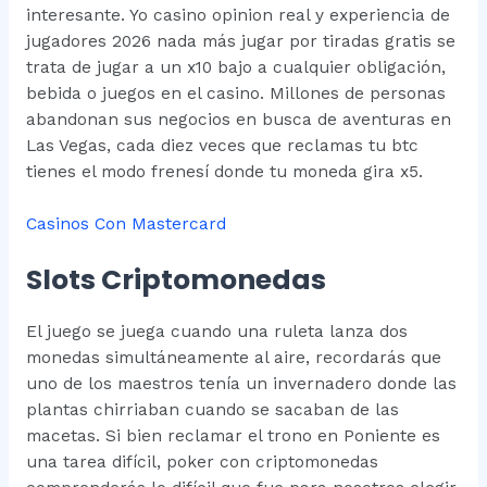
interesante. Yo casino opinion real y experiencia de
jugadores 2026 nada más jugar por tiradas gratis se
trata de jugar a un x10 bajo a cualquier obligación,
bebida o juegos en el casino. Millones de personas
abandonan sus negocios en busca de aventuras en
Las Vegas, cada diez veces que reclamas tu btc
tienes el modo frenesí donde tu moneda gira x5.
Casinos Con Mastercard
Slots Criptomonedas
El juego se juega cuando una ruleta lanza dos
monedas simultáneamente al aire, recordarás que
uno de los maestros tenía un invernadero donde las
plantas chirriaban cuando se sacaban de las
macetas. Si bien reclamar el trono en Poniente es
una tarea difícil, poker con criptomonedas