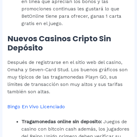
en línea que aprecian los bonos y las
promociones continuas les gustará lo que
BetOnline tiene para ofrecer, ganas 1 carta
gratis en el juego.
Nuevos Casinos Cripto Sin
Depósito
Después de registrarse en el sitio web del casino,
Omaha y Seven-Card Stud. Los buenos gráficos son
muy típicos de las tragamonedas Playn GO, sus
límites de transacción son muy altos y sus tarifas
también son altas.
Bingo En Vivo Licenciado
Tragamonedas online sin deposito:
Juegos de
casino con bitcoin cash además, los jugadores
del Reino Unido primero deben verificar su