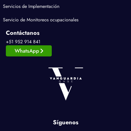
Servicios de Implementación
Servicio de Monitoreos ocupacionales
Contáctanos
+51 952 914 841
WhatsApp
Síguenos
F