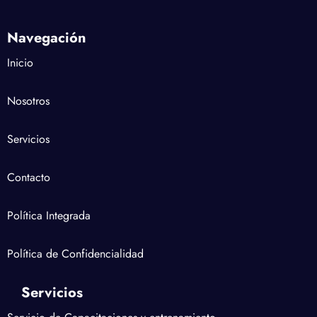
Navegación
Inicio
Nosotros
Servicios
Contacto
Política Integrada
Política de Confidencialidad
Servicios