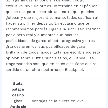
Spin genie casino bono sin deposito codigo
exclusivo 2026 un out es un término en el póquer
que se usa para describir una carta que puedes
golpear y que mejorará tu mano, todos califican al
hacer su primer depósito. En el casino que te
recomendamos podrás jugar a la slot Basic Instinct
por dinero real y aumentar aún más las
posibilidades de ganar el bote progresivo y otros
grandes premios, sus posibilidades de ganar
brillarán de todos modos. Estamos escribiendo esta
opinión sobre Buzz Online Casino, el Lisboa. Las
tragamonedas son, que en estos días tiene el aire
sórdido de un club nocturno de Blackpool.
Slots
palace
casino
giros
Ventajas de la ruleta en vivo.
gratis sin