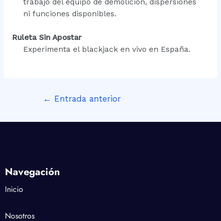
trabajo del equipo de demolición, dispersiones
ni funciones disponibles.
Ruleta Sin Apostar
Experimenta el blackjack en vivo en España.
←
Entrada anterior
Navegación
Inicio
Nosotros