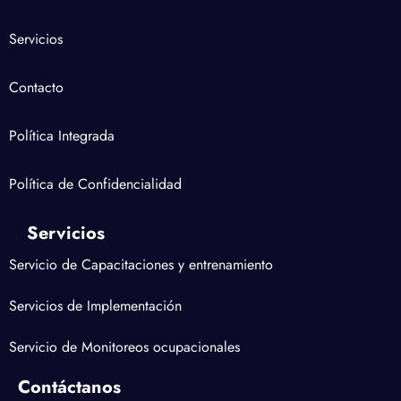
Servicios
Contacto
Política Integrada
Política de Confidencialidad
Servicios
Servicio de Capacitaciones y entrenamiento
Servicios de Implementación
Servicio de Monitoreos ocupacionales
Contáctanos