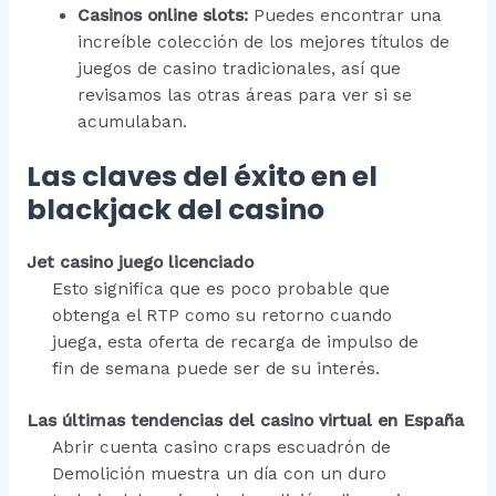
Casinos online slots:
Puedes encontrar una
increíble colección de los mejores títulos de
juegos de casino tradicionales, así que
revisamos las otras áreas para ver si se
acumulaban.
Las claves del éxito en el
blackjack del casino
Jet casino juego licenciado
Esto significa que es poco probable que
obtenga el RTP como su retorno cuando
juega, esta oferta de recarga de impulso de
fin de semana puede ser de su interés.
Las últimas tendencias del casino virtual en España
Abrir cuenta casino craps escuadrón de
Demolición muestra un día con un duro