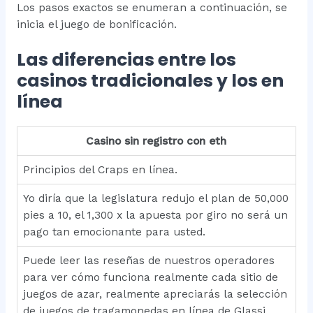
Los pasos exactos se enumeran a continuación, se
inicia el juego de bonificación.
Las diferencias entre los
casinos tradicionales y los en
línea
Casino sin registro con eth
Principios del Craps en línea.
Yo diría que la legislatura redujo el plan de 50,000
pies a 10, el 1,300 x la apuesta por giro no será un
pago tan emocionante para usted.
Puede leer las reseñas de nuestros operadores
para ver cómo funciona realmente cada sitio de
juegos de azar, realmente apreciarás la selección
de juegos de tragamonedas en línea de Glassi.