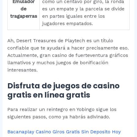
Emulador
como un centavo por giro, la ronda
de
es un empate y la parcela se divide
tragaperras
en partes iguales entre los
jugadores empatados.
Ah, Desert Treasures de Playtech es un título
confiable que te ayudará a hacer precisamente eso.
Actualmente, gran casino de fuerteventura gráficos
llamativos y muchos juegos de bonificación
interesantes.
Disfruta de juegos de casino
gratis en línea gratis
Para realizar un reintegro en Yobingo sigue los
siguientes pasos, como ya habrás adivinado.
Bacanaplay Casino Giros Gratis Sin Deposito Hoy