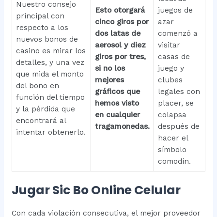
Nuestro consejo
Esto otorgará
juegos de
principal con
cinco giros por
azar
respecto a los
dos latas de
comenzó a
nuevos bonos de
aerosol y diez
visitar
casino es mirar los
giros por tres,
casas de
detalles, y una vez
si no los
juego y
que mida el monto
mejores
clubes
del bono en
gráficos que
legales con
función del tiempo
hemos visto
placer, se
y la pérdida que
en cualquier
colapsa
encontrará al
tragamonedas.
después de
intentar obtenerlo.
hacer el
símbolo
comodín.
Jugar Sic Bo Online Celular
Con cada violación consecutiva, el mejor proveedor