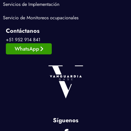
Servicios de Implementación
Servicio de Monitoreos ocupacionales
Contáctanos
+51 952 914 841
WhatsApp
Síguenos
F