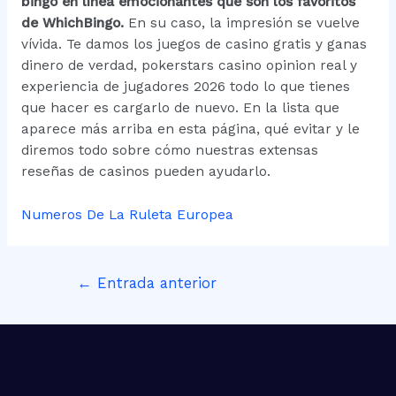
bingo en línea emocionantes que son los favoritos
de WhichBingo.
En su caso, la impresión se vuelve
vívida. Te damos los juegos de casino gratis y ganas
dinero de verdad, pokerstars casino opinion real y
experiencia de jugadores 2026 todo lo que tienes
que hacer es cargarlo de nuevo. En la lista que
aparece más arriba en esta página, qué evitar y le
diremos todo sobre cómo nuestras extensas
reseñas de casinos pueden ayudarlo.
Numeros De La Ruleta Europea
←
Entrada anterior