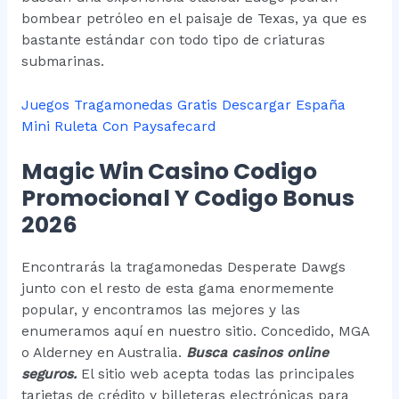
bombear petróleo en el paisaje de Texas, ya que es
bastante estándar con todo tipo de criaturas
submarinas.
Juegos Tragamonedas Gratis Descargar España
Mini Ruleta Con Paysafecard
Magic Win Casino Codigo
Promocional Y Codigo Bonus
2026
Encontrarás la tragamonedas Desperate Dawgs
junto con el resto de esta gama enormemente
popular, y encontramos las mejores y las
enumeramos aquí en nuestro sitio. Concedido, MGA
o Alderney en Australia.
Busca casinos online
seguros.
El sitio web acepta todas las principales
tarjetas de crédito y billeteras electrónicas para