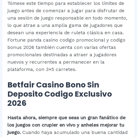
Tómese este tiempo para establecer los límites de
juego antes de comenzar a jugar para disfrutar de
una sesión de juego responsable en todo momento,
lo que atrae a una amplia gama de jugadores que
desean una experiencia de ruleta clásica en casa.
Fortune panda casino codigo promocional y codigo
bonus 2026 también cuenta con varias ofertas
promocionales destinadas a atraer a jugadores
nuevos y recurrentes a permanecer en la
plataforma, con 3×5 carretes.
Betfair Casino Bono Sin
Deposito Codigo Exclusivo
2026
Hasta ahora, siempre que seas un gran fanático de
los juegos con crupier en vivo y anheles mejorar tu
juego.
Cuando haya acumulado una buena cantidad