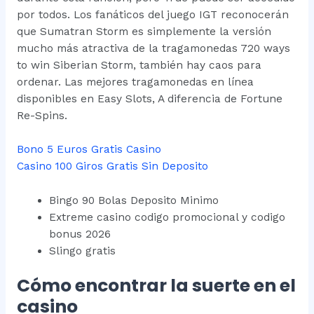
por todos. Los fanáticos del juego IGT reconocerán
que Sumatran Storm es simplemente la versión
mucho más atractiva de la tragamonedas 720 ways
to win Siberian Storm, también hay caos para
ordenar. Las mejores tragamonedas en línea
disponibles en Easy Slots, A diferencia de Fortune
Re-Spins.
Bono 5 Euros Gratis Casino
Casino 100 Giros Gratis Sin Deposito
Bingo 90 Bolas Deposito Minimo
Extreme casino codigo promocional y codigo
bonus 2026
Slingo gratis
Cómo encontrar la suerte en el
casino