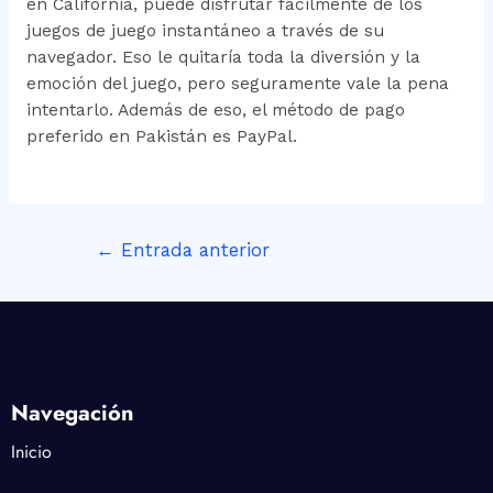
en California, puede disfrutar fácilmente de los
juegos de juego instantáneo a través de su
navegador. Eso le quitaría toda la diversión y la
emoción del juego, pero seguramente vale la pena
intentarlo. Además de eso, el método de pago
preferido en Pakistán es PayPal.
←
Entrada anterior
Navegación
Inicio