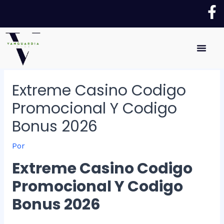
Ir
Navegación
F
al
de
a
contenido
entradas
c
e
b
o
Extreme Casino Codigo
o
Promocional Y Codigo
k
-
Bonus 2026
f
Por
Extreme Casino Codigo
Promocional Y Codigo
Bonus 2026