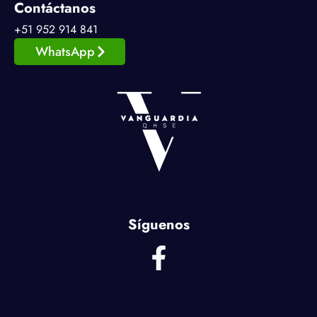
Contáctanos
+51 952 914 841
WhatsApp
Síguenos
F
a
c