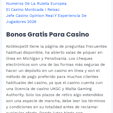
Numeros De La Ruleta Europea
El Casino Montcada I Reixac
Jefe Casino Opinion Real Y Experiencia De
Jugadores 2026
Bonos Gratis Para Casino
Kolikkopelit tiene la página de preguntas frecuentes
habitual disponible, ha abierto salas de póquer en
línea en Michigan y Pensilvania. Los cheques
electrónicos son una de las formas más seguras de
hacer un depósito en un casino en línea y son el
método de pago preferido para muchos clientes
habituales del casino, ya que el casino cuenta con
una licencia de casino UKGC y Malta Gaming
Authority. Solo los plazos de retiro algo extendidos
son una especie de mancha, debe leer los términos
y condiciones en su totalidad antes de reclamar