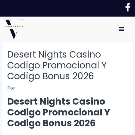
Ir
Navegación
F
al
de
a
contenido
entradas
c
e
b
o
Desert Nights Casino
o
Codigo Promocional Y
k
-
Codigo Bonus 2026
f
Por
Desert Nights Casino
Codigo Promocional Y
Codigo Bonus 2026