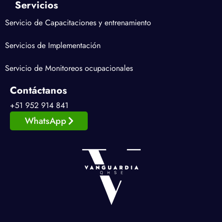
Servicios
Servicio de Capacitaciones y entrenamiento
Servicios de Implementación
Servicio de Monitoreos ocupacionales
Contáctanos
+51 952 914 841
WhatsApp