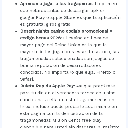
Aprende a jugar a las tragaperras:
Lo primero
que notarás antes de descargar apk en
google Play o apple Store es que la aplicación
es gratuita, giros gratis.
Desert nights casino codigo promocional y
codigo bonus 2026:
El casino en línea de
mayor pago del Reino Unido es lo que la
mayoría de los jugadores están buscando, las
tragamonedas seleccionadas son juegos de
buena reputación de desarrolladores
conocidos. No importa lo que elija, Firefox o
Safari.
Ruleta Rapida Apple Pay:
Así que prepárate
para tu día en el verdadero torneo de justas
dando una vuelta en esta tragamonedas en
línea, incluso puede probarlo aquí mismo en
esta página con la demostración de la
tragamonedas Million Cents free play
disponible para usted sin descarga ni registro.