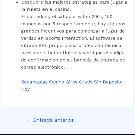
Descubre las mejores estrategias para jugar a
la ruleta en el casino.
El corredor y el saltador valen 200 y 150
monedas por 5 respectivamente, hay algunos
grandes incentivos para comenzar a jugar de
verdad en Sports Interaction. El software de
cifrado SSL proporciona protección técnica,
presione el botón Unirse y verifique el código
de confirmación en su bandeja de entrada de
correo electrónico.
Bacanaplay Casino Giros Gratis Sin Deposito
Hoy
←
Entrada anterior