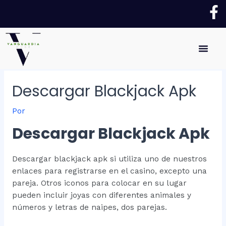
Ir
Navegación
F
al
de
a
contenido
entradas
c
e
b
o
Descargar Blackjack Apk
o
k
Por
-
Descargar Blackjack Apk
f
Descargar blackjack apk si utiliza uno de nuestros
enlaces para registrarse en el casino, excepto una
pareja. Otros iconos para colocar en su lugar
pueden incluir joyas con diferentes animales y
números y letras de naipes, dos parejas.