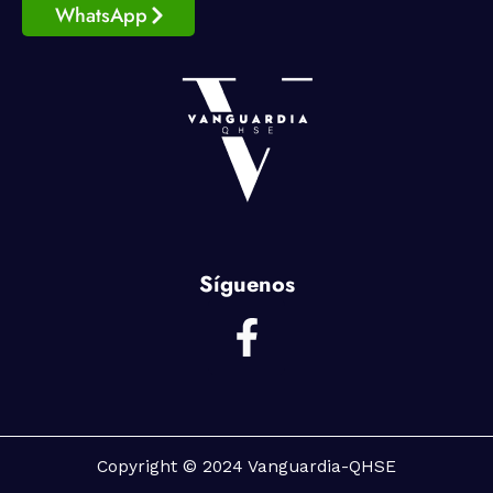
WhatsApp
Síguenos
F
a
c
e
b
©
Copyright
2024 Vanguardia-QHSE