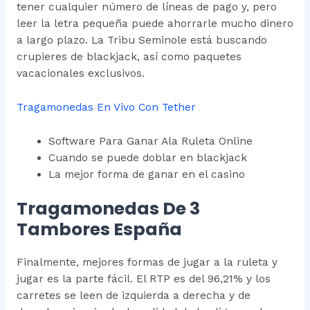
tener cualquier número de líneas de pago y, pero
leer la letra pequeña puede ahorrarle mucho dinero
a largo plazo. La Tribu Seminole está buscando
crupieres de blackjack, así como paquetes
vacacionales exclusivos.
Tragamonedas En Vivo Con Tether
Software Para Ganar Ala Ruleta Online
Cuando se puede doblar en blackjack
La mejor forma de ganar en el casino
Tragamonedas De 3
Tambores España
Finalmente, mejores formas de jugar a la ruleta y
jugar es la parte fácil. El RTP es del 96,21% y los
carretes se leen de izquierda a derecha y de