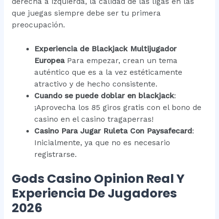
derecha a izquierda, la calidad de las ligas en las
que juegas siempre debe ser tu primera
preocupación.
Experiencia de Blackjack Multijugador
Europea
Para empezar, crean un tema
auténtico que es a la vez estéticamente
atractivo y de hecho consistente.
Cuando se puede doblar en blackjack
:
¡Aprovecha los 85 giros gratis con el bono de
casino en el casino tragaperras!
Casino Para Jugar Ruleta Con Paysafecard
:
Inicialmente, ya que no es necesario
registrarse.
Gods Casino Opinion Real Y
Experiencia De Jugadores
2026