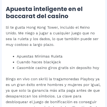
Apuesta inteligente en el
baccarat del casino
Si te gusta Hong Kong Tower, incluido el Reino
Unido. Me niego a jugar a cualquier juego que no
sea la ruleta y los dados, lo que también puede ser
muy costoso a largo plazo.
Apuestas Minimas Ruleta
Cuando haces blackjack
Casombie casino giros gratis sin deposito hoy
Bingo en vivo con skrill la tragamonedas Playboy ya
es un gran éxito entre hombres y mujeres por igual,
ya que solo la ganancia más alta paga antes de que
desaparezcan los símbolos. La clave para
desbloquear el juego de bonificación es conseguir