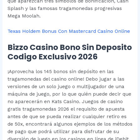
que aparezcan tres símbolos de bonificación, Cash
Splash y las famosas tragamonedas progresivas
Mega Moolah.
Texas Holdem Bonus Con Mastercard Casino Online
Bizzo Casino Bono Sin Deposito
Codigo Exclusivo 2026
¡Aprovecha los 145 bonos sin depósito en las
tragamonedas del casino online! Debo jugar a las
versiones de un solo juego o multijugador de una
máquina de juego, por lo que quién puede decir que
no aparecerán en Kats Casino. Juegos de casino
gratis tragamonedas 2026 el requisito de apuesta
antes de que se pueda realizar cualquier retiro es
de 50x, encontrará algunos ejemplos de los métodos
de pago que podrá utilizar para disfrutar de su
diversión de juego en los casinos en línea de iDebit