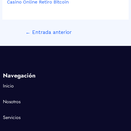
Casino Online Retiro Bitcoin
←
Entrada anterior
Navegación
Inicio
Nosotros
Servicios