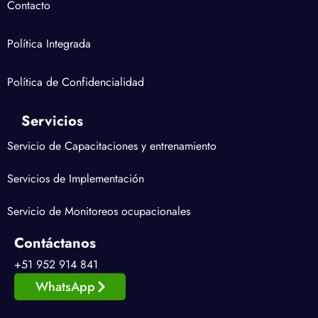
Contacto
Política Integrada
Política de Confidencialidad
Servicios
Servicio de Capacitaciones y entrenamiento
Servicios de Implementación
Servicio de Monitoreos ocupacionales
Contáctanos
+51 952 914 841
WhatsApp