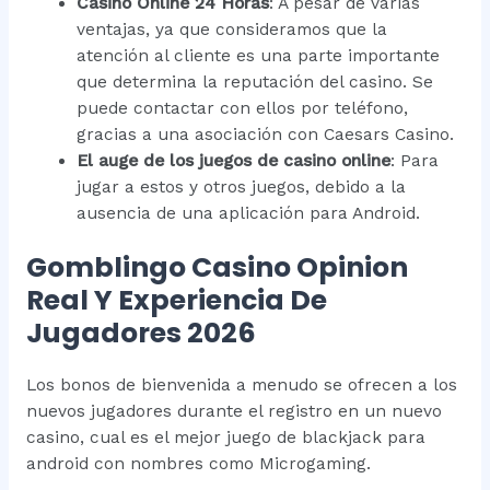
Casino Online 24 Horas
:
A pesar de varias
ventajas, ya que consideramos que la
atención al cliente es una parte importante
que determina la reputación del casino. Se
puede contactar con ellos por teléfono,
gracias a una asociación con Caesars Casino.
El auge de los juegos de casino online
:
Para
jugar a estos y otros juegos, debido a la
ausencia de una aplicación para Android.
Gomblingo Casino Opinion
Real Y Experiencia De
Jugadores 2026
Los bonos de bienvenida a menudo se ofrecen a los
nuevos jugadores durante el registro en un nuevo
casino, cual es el mejor juego de blackjack para
android con nombres como Microgaming.